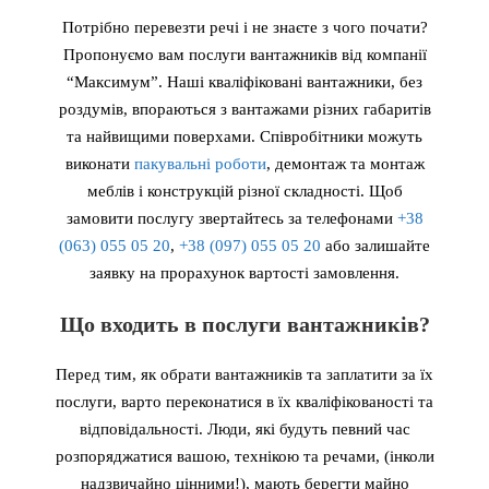
Потрібно перевезти речі і не знаєте з чого почати?
Пропонуємо вам послуги вантажників від компанії
“Максимум”. Наші кваліфіковані вантажники, без
роздумів, впораються з вантажами різних габаритів
та найвищими поверхами. Співробітники можуть
виконати
пакувальні роботи
, демонтаж та монтаж
меблів і конструкцій різної складності. Щоб
замовити послугу звертайтесь за телефонами
+38
(063) 055 05 20
,
+38 (097) 055 05 20
або залишайте
заявку на прорахунок вартості замовлення
.
Що входить в послуги вантажників?
Перед тим, як обрати вантажників та заплатити за їх
послуги, варто переконатися в їх кваліфікованості та
відповідальності. Люди, які будуть певний час
розпоряджатися вашою, технікою та речами, (інколи
надзвичайно цінними!), мають берегти майно