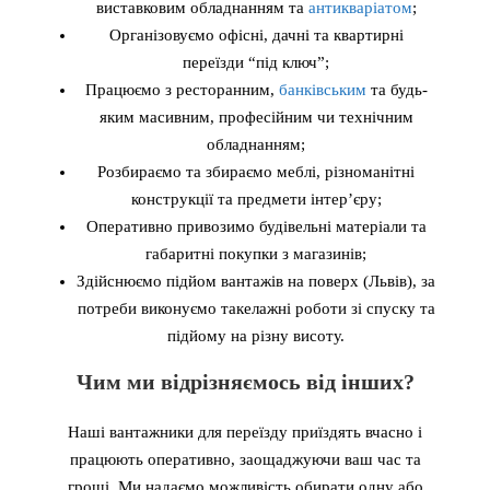
виставковим обладнанням та
антикваріатом
;
Організовуємо офісні,
дачні
та квартирні
переїзди “під ключ”;
Працюємо з ресторанним,
банківським
та будь-
яким масивним, професійним чи технічним
обладнанням;
Розбираємо та збираємо меблі, різноманітні
конструкції та предмети інтер’єру;
Оперативно
привозимо будівельні матеріали
та
габаритні покупки з магазинів;
Здійснюємо підйом вантажів на поверх (Львів), за
потреби виконуємо такелажні роботи зі спуску та
підйому на різну висоту.
Чим ми відрізняємось від інших?
Наші вантажники для переїзду приїздять вчасно і
працюють оперативно, заощаджуючи ваш час та
гроші. Ми надаємо можливість обирати одну або